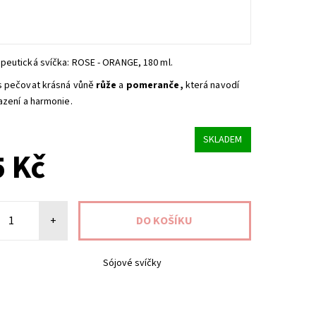
peutická svíčka: ROSE - ORANGE, 180 ml.
s pečovat krásná vůně
růže
a
pomeranče,
která navodí
azení a harmonie.
SKLADEM
 Kč
+
Sójové svíčky