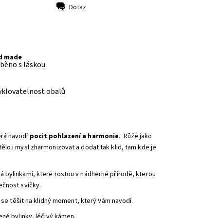
Dotaz
d made
běno s láskou
yklovatelnost obalů
rá navodí
pocit pohlazení a harmonie
. Růže jako
ělo i mysl zharmonizovat a dodat tak klid, tam kde je
 bylinkami, které rostou v nádherné přírodě, kterou
ečnost svíčky.
e se těšit na klidný moment, který Vám navodí.
ené bylinky, léčivý kámen.