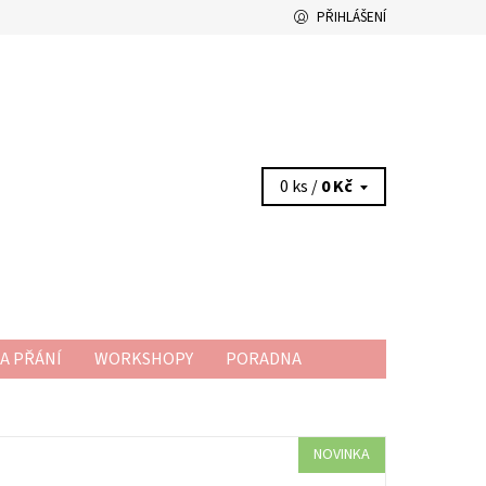
PŘIHLÁŠENÍ
0 ks /
0 Kč
A PŘÁNÍ
WORKSHOPY
PORADNA
NOVINKA