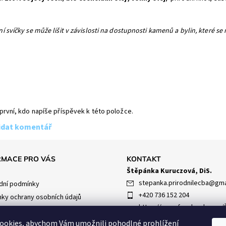
í svíčky se může lišit v závislosti na dostupnosti kamenů a bylin, které s
první, kdo napíše příspěvek k této položce.
idat komentář
RMACE PRO VÁS
KONTAKT
Štěpánka Kuruczová, DiS.
stepanka.prirodnilecba
@
gma
ní podmínky
+420 736 152 204
ky ochrany osobních údajů
https://www.facebook.com/
e nám
ka-102893867974706
ookies, abychom Vám umožnili pohodlné prohlížení