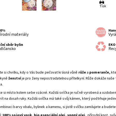
Tisk
00%
Han
írodní materiály
Vyrá
ční sběr bylin
EKO
dlčansko
Rec
te si chvilku, kdy o Vás bude pečovat krásná vůně
růže
a
pomeranče,
kte
pkyně
ženství
je pro ženy nepostradatelnou přítelkyní. Růže dokáže naše t
a.
te si místo kolem sebe vzácné. Každá svíčka je ručně vyrobená a ozdobená
ít na dosah ruky. Každá svíčka má také svůj kámen, který podtrhuje jedin
ombinaci barvy obalu, bylinek a kamenu, si jistě svíčku zamilujete a budet
í:
100% sojový vosk
,
bio esenciální
olej, vonný
olej
, přírodní knot, suš