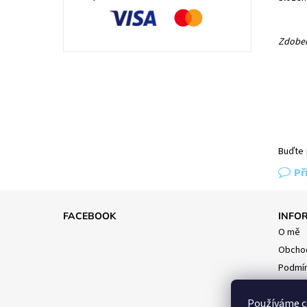
Zdoben
Buďte 
Př
FACEBOOK
INFO
O mě
Obchod
Podmín
Napišt
Používáme c