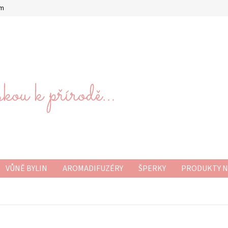
om
VŮNĚ BYLIN
AROMADIFUZÉRY
ŠPERKY
PRODUKTY N