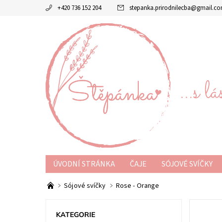
+420 736 152 204
stepanka.prirodnilecba
@
gmail.c
ÚVODNÍ STRÁNKA
ČAJE
SÓJOVÉ SVÍČKY
O MĚ
KONTAKT
OBCHODNÍ PODMÍNKY
Sójové svíčky
Rose - Orange
KATEGORIE