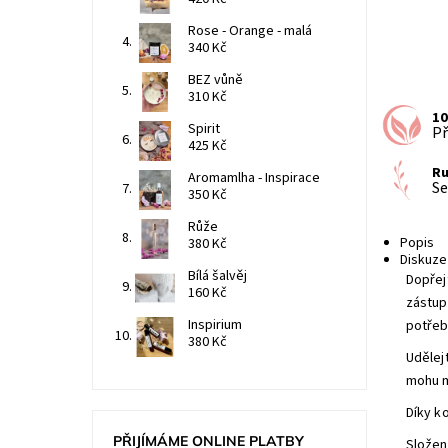
Rose - Orange - malá
340 Kč
BEZ vůně
310 Kč
1
Spirit
Př
425 Kč
Ru
Aromamlha - Inspirace
Se
350 Kč
Růže
Popis
380 Kč
Diskuze
Bílá šalvěj
Dopřej
160 Kč
zástu
Inspirium
potřeb
380 Kč
Udělej
mohu m
Díky k
PŘIJÍMÁME ONLINE PLATBY
Složen