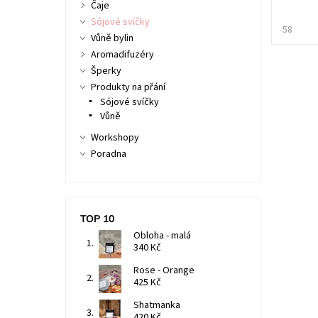
Čaje
Sójové svíčky
58
Vůně bylin
Aromadifuzéry
Šperky
Produkty na přání
Sójové svíčky
Vůně
Workshopy
Poradna
TOP 10
Obloha - malá
340 Kč
Rose - Orange
425 Kč
Shatmanka
420 Kč