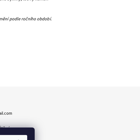
e mění podle ročního období.
il.com
Štěpán