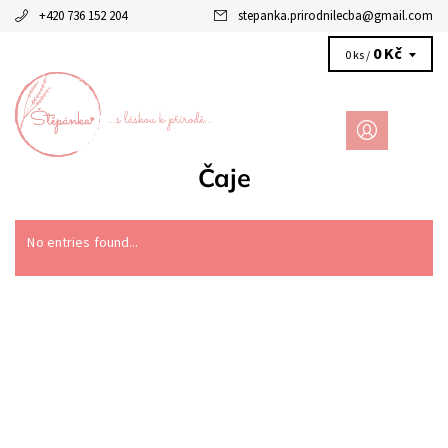
+420 736 152 204
stepanka.prirodnilecba
@
gmail.com
0 Kč
0 ks /
Čaje
No entries found...