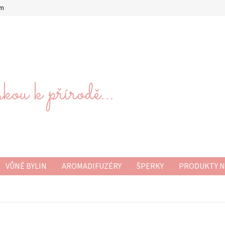
om
VŮNĚ BYLIN
AROMADIFUZÉRY
ŠPERKY
PRODUKTY N