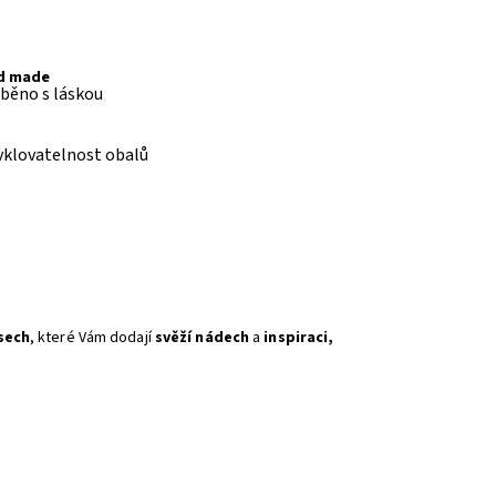
d made
běno s láskou
yklovatelnost obalů
sech
, které Vám dodají
svěží nádech
a
inspiraci,