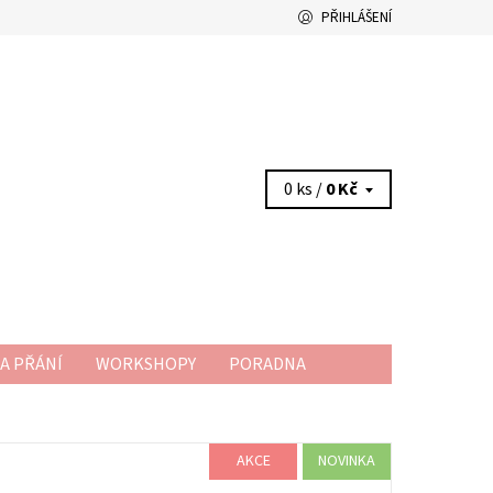
PŘIHLÁŠENÍ
0 ks /
0 Kč
A PŘÁNÍ
WORKSHOPY
PORADNA
AKCE
NOVINKA