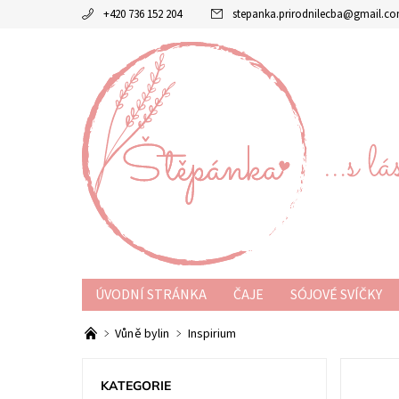
+420 736 152 204
stepanka.prirodnilecba
@
gmail.c
ÚVODNÍ STRÁNKA
ČAJE
SÓJOVÉ SVÍČKY
O MĚ
KONTAKT
OBCHODNÍ PODMÍNKY
Vůně bylin
Inspirium
KATEGORIE