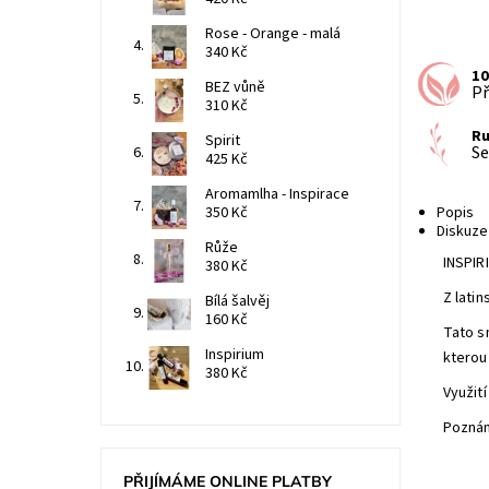
Rose - Orange - malá
340 Kč
1
BEZ vůně
Př
310 Kč
Ru
Spirit
Se
425 Kč
Aromamlha - Inspirace
350 Kč
Popis
Diskuze
Růže
INSPIR
380 Kč
Z lati
Bílá šalvěj
160 Kč
Tato s
Inspirium
kterou
380 Kč
Využití
Poznám
PŘIJÍMÁME ONLINE PLATBY