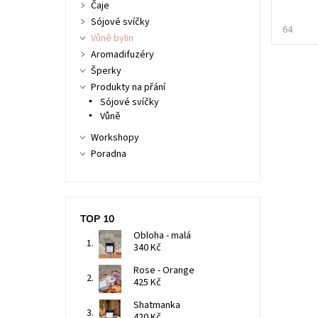
Čaje
Sójové svíčky
64
Vůně bylin
Aromadifuzéry
Šperky
Produkty na přání
Sójové svíčky
Vůně
Workshopy
Poradna
TOP 10
Obloha - malá
340 Kč
Rose - Orange
425 Kč
Shatmanka
420 Kč