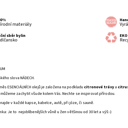
00%
Han
írodní materiály
Vyrá
ční sběr bylin
EKO
dlčansko
Rec
IUM
nského slova NÁDECH.
měs ESENCIÁLNÍCH olejů je založena na podkladu
citronové trávy
a
citru
 můžeme zachytit všude kolem Vás. Nechte se inspirovat přírodou.
 najde v každé kapse, kabelce, autě, při józe, či sauně.
ka: Je to nejoblíbenějších vůně u žen většinou od 30 let a výš:-)